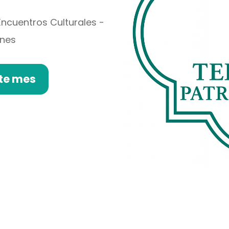
Encuentros Culturales -
ones
ste mes