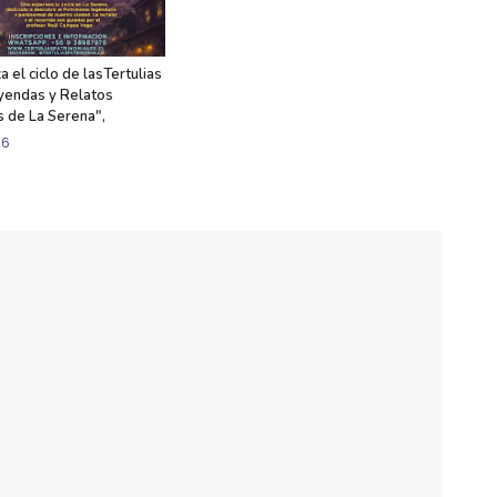
iza el ciclo de lasTertulias
yendas y Relatos
 de La Serena",
26